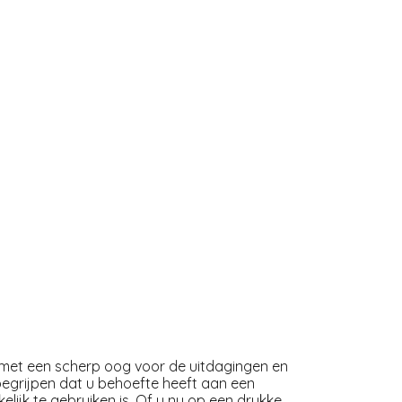
 met een scherp oog voor de uitdagingen en
begrijpen dat u behoefte heeft aan een
ijk te gebruiken is. Of u nu op een drukke