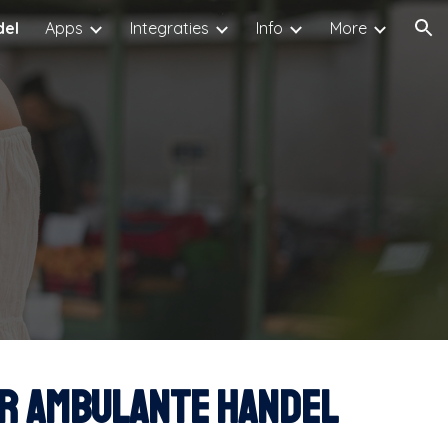
del
Apps
Integraties
Info
More
ion
OR
ambulante handel