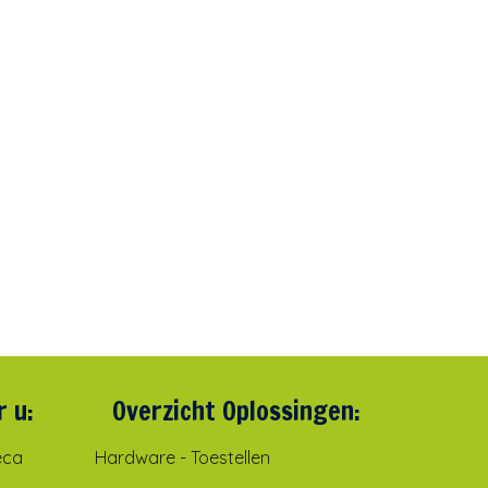
r u:
Overzicht Oplossingen:
eca
Hardware - Toestellen