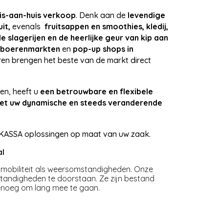
is-aan-huis verkoop
. Denk aan de
levendige
uit,
evenals
fruitsappen en smoothies, kledij,
 slagerijen en de heerlijke geur van kip aan
 boerenmarkten
en
pop-up shops in
n brengen het beste van de markt direct
pen, heeft u
een betrouwbare en flexibele
et uw dynamische en steeds veranderende
KASSA oplossingen op maat van uw zaak.
al
a mobiliteit als weersomstandigheden. Onze
andigheden te doorstaan. Ze zijn bestand
 genoeg om lang mee te gaan.