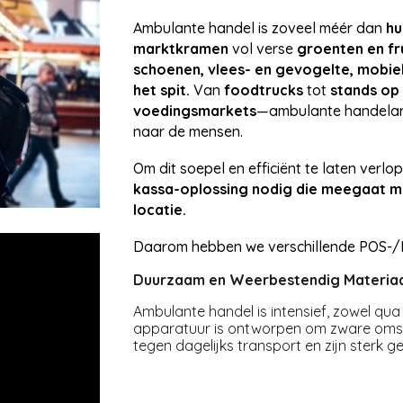
Ambulante handel is zoveel méér dan
hu
marktkramen
vol verse
groenten en fr
schoenen, vlees- en gevogelte, mobiele
het spit.
Van
foodtrucks
tot
stands op
voedingsmarkets
—ambulante handelare
naar de mensen.
Om dit soepel en efficiënt te laten verlo
kassa-oplossing nodig die meegaat m
locatie.
Daarom hebben we verschillende POS-/
Duurzaam en Weerbestendig Materia
Ambulante handel is intensief, zowel qu
apparatuur is ontworpen om zware omst
tegen dagelijks transport en zijn sterk