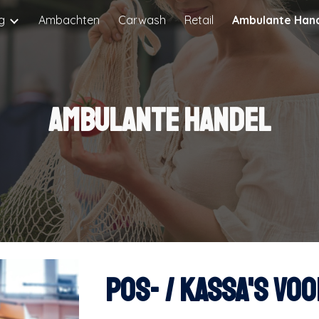
g
Ambachten
Carwash
Retail
Ambulante Han
ip to main content
Skip to navigat
AMBULANTE HANDEL
POS- /
KASSA'S
VO