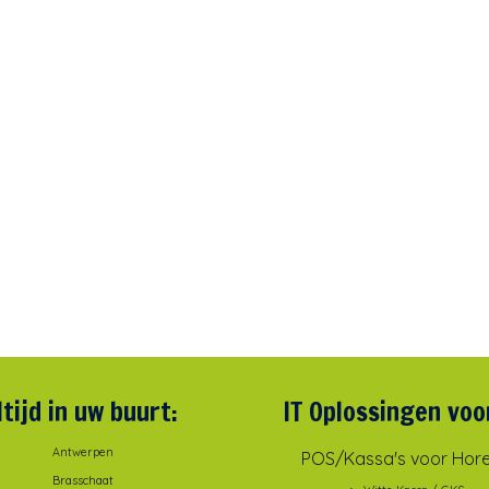
ltijd in uw buurt:
IT Oplossingen voo
Antwerpen
POS/Kassa's voor Hor
Brasschaat