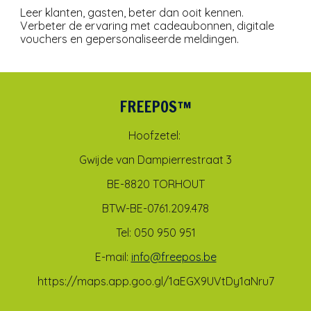
Leer klanten, gasten, beter dan ooit kennen.
Verbeter de ervaring met cadeaubonnen, digitale
vouchers en gepersonaliseerde meldingen.
FREEPOS™
Hoofzetel:
Gwijde van Dampierrestraat 3
BE-8820 TORHOUT
BTW-BE-0761.209.478
Tel: 050 950 951
E-mail:
info@freepos.be
https://maps.app.goo.gl/1aEGX9UVtDy1aNru7